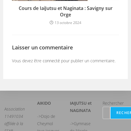
Cours de IaiJutsu et Naginata : Savigny sur
Orge
13 octobre 2024
Laisser un commentaire
Vous devez être
connecté
pour publier un commentaire.
AIKIDO
IAIJUTSU et
Rechercher
Ass
ociation
NAGINATA
RECHE
11491034
->Dojo de
affiliée à la
Cheymol
->Gymnase
FFAB,
(rue Jacques
de l'école