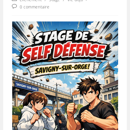
la
category:
Commentaires
0 commentaire
publication :
de
la
publication :