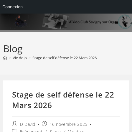
Connexion
Skip
Menu
to
content
Blog
>
Vie dojo
>
Stage de self défense le 22 Mars 2026
Stage de self défense le 22
Mars 2026
Auteur/autrice
Publication
D David
16 novembre 2025
de
publiée :
Post
Evénement
/
Stage
/
Vie dojo