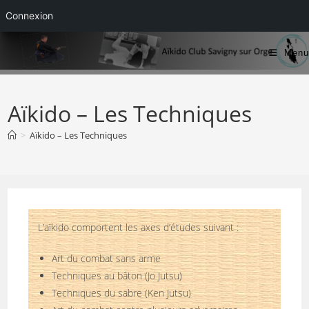
Connexion
Skip
Menu
to
content
Aïkido – Les Techniques
>
Aïkido – Les Techniques
L’aïkido comportent les axes d’études suivant :
Art du combat sans arme
Techniques au bâton (Jo Jutsu)
Techniques du sabre (Ken Jutsu)