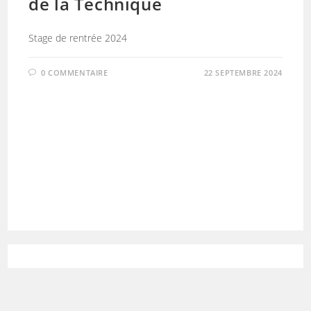
de la Technique
Stage de rentrée 2024
0 COMMENTAIRE
22 SEPTEMBRE 2024
AIKIDO
/
EVÉNEMENT
/
VIE DOJO
Film de Rentrée de la FFAB :