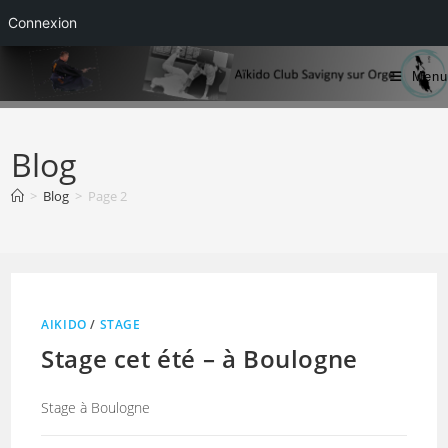
Connexion
Skip
Menu
to
content
Blog
>
Blog
>
Page 2
AIKIDO
/
STAGE
Stage cet été – à Boulogne
Stage à Boulogne