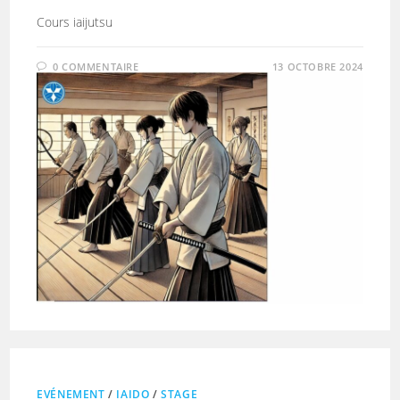
Cours iaijutsu
0 COMMENTAIRE
13 OCTOBRE 2024
EVÉNEMENT
/
IAIDO
/
STAGE