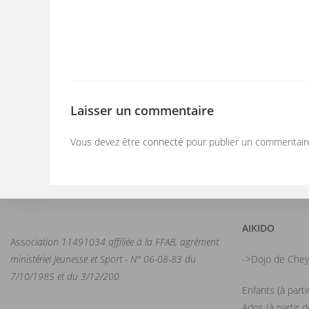
Laisser un commentaire
Vous devez être
connecté
pour publier un commentair
AIKIDO
Ass
ociation 11491034 affiliée à la FFAB, agrément
ministériel Jeunesse et Sport - N° 06-08-83 du
->Dojo de Chey
7/10/1985 et du 3/12/200
Enfants (à part
Ados (à partir 