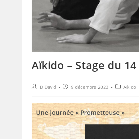
Aïkido – Stage du 14
Auteur/autrice
Publication
Post
D David
9 décembre 2023
Aikido
de
publiée :
category:
la
publication :
Une journée « Prometteuse »