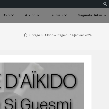
Dojo
Aïkido
Iaijtusu
Naginata Jutsu
>
Stage
>
Aïkido – Stage du 14 Janvier 2024