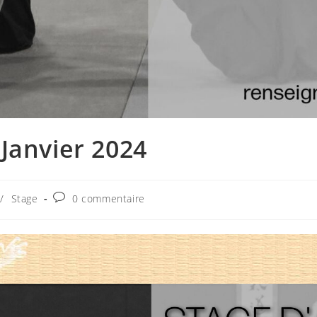
 Janvier 2024
Commentaires
/
Stage
0 commentaire
de
la
publication :