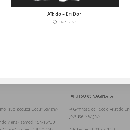
Aïkido – Eri Dori
7 avril 2023
e.
IAIJUTSU et NAGINATA
mol (rue Jacques Coeur Savigny)
->Gymnase de l'école Aristide Br
Joyeuse, Savigny)
ir de 7 ans): samedi 15h-16h30
de 13 ans): samedi 13h30-15h
Adultes: jeudi 21h-22h30