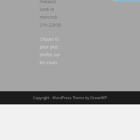
niveaux):
lundi et
mercredi
21h-22h30
Cliquez ici
pour plus
d'infos sur
les cours
Copyright - WordPress Theme by OceanWP