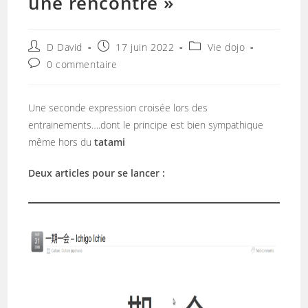
une rencontre »
Auteur/autrice
Publication
Post
D David
17 juin 2022
Vie dojo
de
publiée :
category:
Commentaires
0 commentaire
la
de
publication :
la
publication :
Une seconde expression croisée lors des
entrainements….dont le principe est bien sympathique
même hors du
tatami
Deux articles pour se lancer :