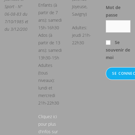
Enfants (à
Sport - N°
Joyeuse,
Mot de
partir de 7
06-08-83 du
Savigny)
passe
ans): samedi
7/10/1985 et
15h-16h30
Adultes:
du 3/12/200
Ados (à
jeudi 21h-
Se
partir de 13
22h30
souvenir de
ans): samedi
moi
13h30-15h
Adultes
(tous
niveaux):
lundi et
mercredi
21h-22h30
Cliquez ici
pour plus
d'infos sur