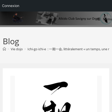
Connexion
Skip
Menu
to
content
Blog
>
Vie dojo
>
Ichi-go ichi-e : 一期一会, littéralement « un temps, une re