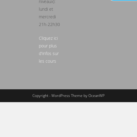
niveaux):
lundi et
mercredi
21h-22h30
Cliquez ici
pour plus
d'infos sur
les cours
Copyright - WordPress Theme by OceanWP