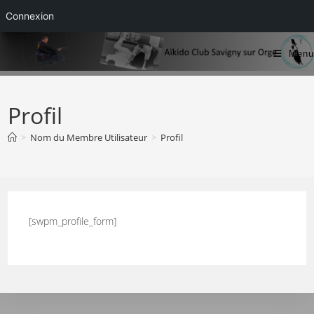
Connexion
Skip
Menu
to
content
Profil
>
Nom du Membre Utilisateur
>
Profil
[swpm_profile_form]