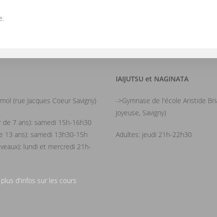
e.
IAIJUTSU et NAGINATA
mol (rue Jacques Coeur Savigny)
->Gymnase de l'école Aristide Br
Joyeuse, Savigny)
ir de 7 ans): samedi 15h-16h30
de 13 ans): samedi 13h30-15h
Adultes: jeudi 21h-22h30
iveaux): lundi et mercredi 21h-
 plus d'infos sur les cours