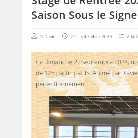
Stage de Rentrée 20
Saison Sous le Signe
Auteur/autrice
Publication
Post
D David
22 septembre 2024
Aikid
de
publiée :
category
la
publication :
Ce dimanche 22 septembre 2024, nous 
de 125 participants. Animé par Xavi
perfectionnement…