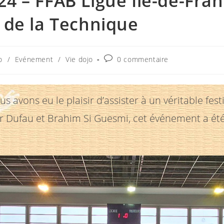
24 – FFAB Ligue Île-de-Fra
 de la Technique
Commentaires
o
/
Evénement
/
Vie dojo
0 commentaire
:
de
la
publication :
avons eu le plaisir d’assister à un véritable fest
er Dufau et Brahim Si Guesmi, cet événement a é