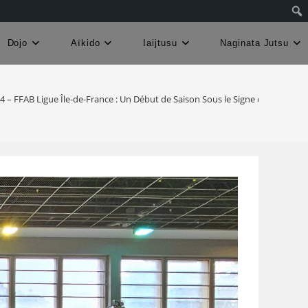
Dojo
Aïkido
Iaijtusu
Naginata Jutsu
4 – FFAB Ligue Île-de-France : Un Début de Saison Sous le Signe de la Techn