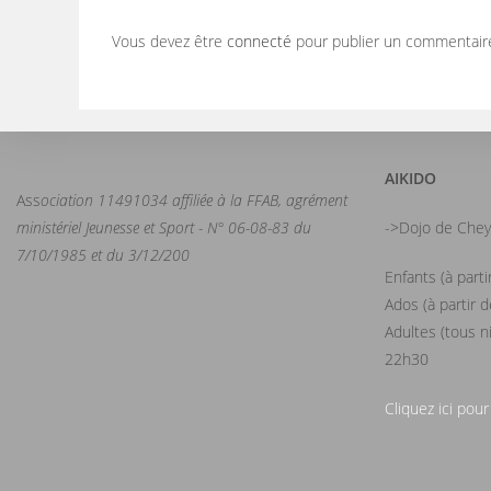
Vous devez être
connecté
pour publier un commentair
AIKIDO
Ass
ociation 11491034 affiliée à la FFAB, agrément
ministériel Jeunesse et Sport - N° 06-08-83 du
->Dojo de Chey
7/10/1985 et du 3/12/200
Enfants (à part
Ados (à partir 
Adultes (tous n
22h30
Cliquez ici pour