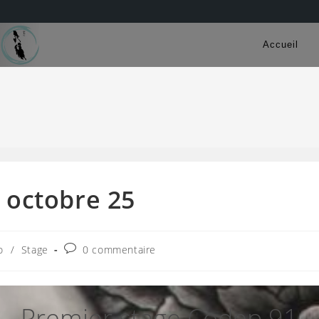
Accueil
 octobre 25
Commentaires
o
/
Stage
0 commentaire
:
de
la
publication :
Premier stage Codep 91