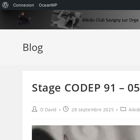
À
Connexion
OceanWP
Skip
propos
to
de
content
WordPress
Blog
Stage CODEP 91 – 05
Auteur/autrice
Publication
Post
D David
28 septembre 2025
Aikid
de
publiée :
category
la
publication :