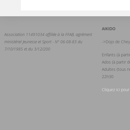
AIKIDO
Ass
ociation 11491034 affiliée à la FFAB, agrément
ministériel Jeunesse et Sport - N° 06-08-83 du
->Dojo de Chey
7/10/1985 et du 3/12/200
Enfants (à part
Ados (à partir 
Adultes (tous n
22h30
Cliquez ici pour