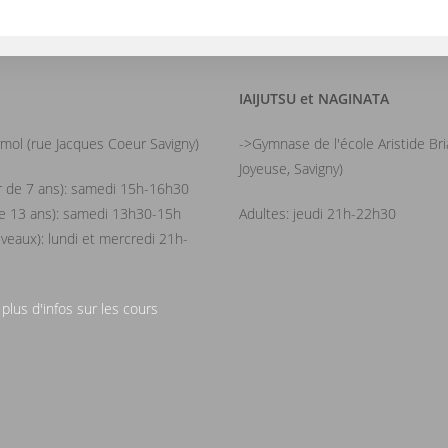
IAIJUTSU et NAGINATA
mol (rue Jacques Coeur Savigny)
->Gymnase de l'école Aristide Br
Joyeuse, Savigny)
ir de 7 ans): samedi 15h-16h30
de 13 ans): samedi 13h30-15h
Adultes: jeudi 21h-22h30
iveaux): lundi et mercredi 21h-
 plus d'infos sur les cours