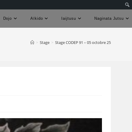
Dojo
Aïkido
Iaijtusu
Naginata Jutsu
>
Stage
>
Stage CODEP 91 – 05 octobre 25