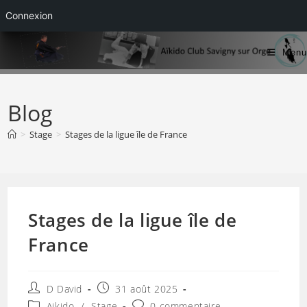
Connexion
Skip
Menu
to
content
Blog
>
Stage
>
Stages de la ligue île de France
Stages de la ligue île de
France
Auteur/autrice
Publication
D David
31 août 2025
de
publiée :
Post
Commentaires
Aikido
/
Stage
0 commentaire