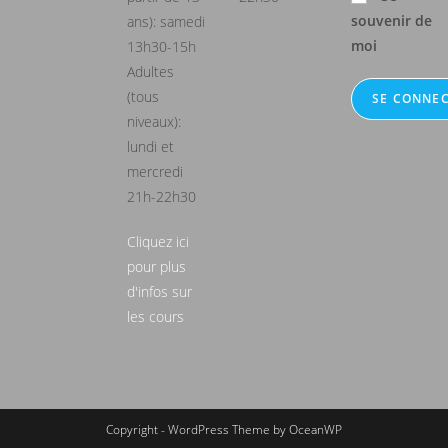
souvenir de
ans): samedi
moi
13h30-15h
Adultes
(tous
niveaux):
lundi et
mercredi
21h-22h30
Cliquez ici
pour plus
d'infos sur
les cours
Copyright - WordPress Theme by OceanWP