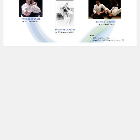
AIKIDO
/
STAGE
Stage à ne pas manquer – 04
Avril 2023 – P. Cocconi
Stage organisé par le Club de Savigny sur Orge.. Venez
nombreux.
0 COMMENTAIRE
16 JANVIER 2023