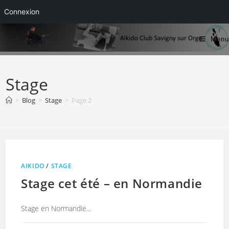
Connexion
Skip
Menu
to
content
Stage
>
Blog
>
Stage
>
Page 2
AIKIDO
/
STAGE
Stage cet été – en Normandie
Stage en Normandie...