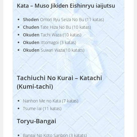
Kata – Muso Jikiden Eishinryu iaijutsu
Shoden
Omori Ryu Seiza No Bu (11 katas)
Chuden
Tate Hiza No Bu (10 katas)
Okuden
Tachi Waza (10 katas)
Okuden
Ittomagoi (3 katas)
Okuden
Suwari Waza(10 katats)
Tachiuchi No Kurai – Katachi
(Kumi-tachi)
Nanhon Me no Kata (7 katas)
Tsume-Iai (11 katas)
Toryu-Bangai
Bangai No Koto Sanbon (3 katats)