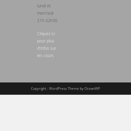
lundi et
mercredi
21h-22h30
Cliquez ici
pour plus
d'infos sur
les cours
Copyright - WordPress Theme by OceanWP