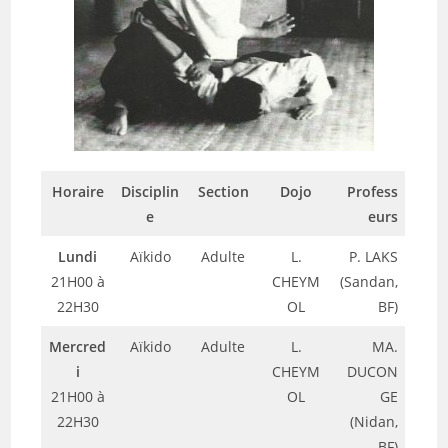
Horaire
Disciplin
Section
Dojo
Profess
e
eurs
Lundi
Aïkido
Adulte
L.
P. LAKS
21H00 à
CHEYM
(Sandan,
22H30
OL
BF)
Mercred
Aïkido
Adulte
L.
MA.
i
CHEYM
DUCON
21H00 à
OL
GE
22H30
(Nidan,
BF)