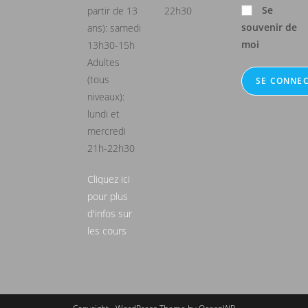
Se
partir de 13
22h30
souvenir de
ans): samedi
moi
13h30-15h
Adultes
(tous
niveaux):
lundi et
mercredi
21h-22h30
Cliquez ici
pour plus
d'infos sur
les cours