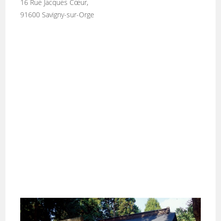
16 Rue Jacques Cœur,
91600 Savigny-sur-Orge