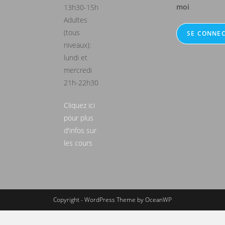
moi
13h30-15h
Adultes
(tous
niveaux):
lundi et
mercredi
21h-22h30
Cliquez ici
pour plus
d'infos sur
les cours
Copyright - WordPress Theme by OceanWP