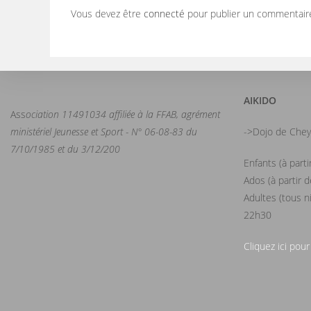
Vous devez être
connecté
pour publier un commentair
AIKIDO
Ass
ociation 11491034 affiliée à la FFAB, agrément
ministériel Jeunesse et Sport - N° 06-08-83 du
->Dojo de Chey
7/10/1985 et du 3/12/200
Enfants (à part
Ados (à partir 
Adultes (tous n
22h30
Cliquez ici pour