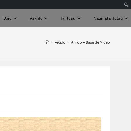
Dojo
Aïkido
Iaijtusu
Naginata Jutsu
>
Aikido
>
Aïkido – Base de Vidéo