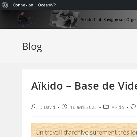
À
Connexion
OceanWP
Skip
propos
to
de
content
WordPress
Blog
Aïkido – Base de Vid
Auteur/autrice
Publication
Post
Co
D David
16 avril 2023
Aikido
de
publiée :
category:
de
la
la
publication :
pub
Un travail d’archive sûrement très lo