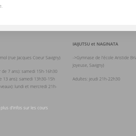
e.
IAIJUTSU et NAGINATA
mol (rue Jacques Coeur Savigny)
->Gymnase de l'école Aristide Br
Joyeuse, Savigny)
ir de 7 ans): samedi 15h-16h30
de 13 ans): samedi 13h30-15h
Adultes: jeudi 21h-22h30
iveaux): lundi et mercredi 21h-
 plus d'infos sur les cours