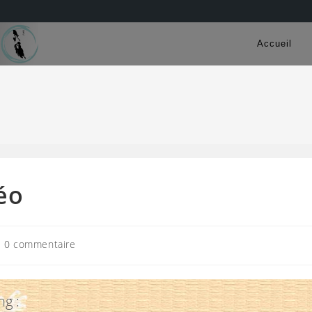
Accueil
éo
mmentaires
0 commentaire
lication :
ng :