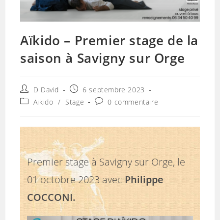
Aïkido – Premier stage de la
saison à Savigny sur Orge
Auteur/autrice
Publication
D David
6 septembre 2023
de
publiée :
Post
Commentaires
Aikido
/
Stage
0 commentaire
la
category:
de
publication :
la
publication :
Premier stage à Savigny sur Orge, le
01 octobre 2023 avec
Philippe
COCCONI.