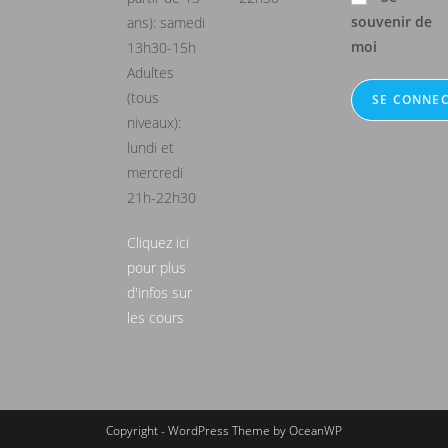
souvenir de
ans): samedi
moi
13h30-15h
Adultes
(tous
niveaux):
lundi et
mercredi
21h-22h30
Cliquez ici
pour plus
d'infos sur
les cours
Copyright - WordPress Theme by OceanWP