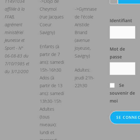
11491034
->Dojo de
affiliée à la
Cheymol
->Gymnase
FFAB,
(rue Jacques
de l'école
Identifiant
agrément
Coeur
Aristide
ministériel
Savigny)
Briand
Jeunesse et
(avenue
Enfants (à
Sport - N°
Joyeuse,
Mot de
partir de 7
06-08-83 du
Savigny)
passe
ans): samedi
7/10/1985 et
15h-16h30
Adultes:
du 3/12/200
Ados (à
jeudi 21h-
Se
partir de 13
22h30
souvenir de
ans): samedi
moi
13h30-15h
Adultes
(tous
niveaux):
lundi et