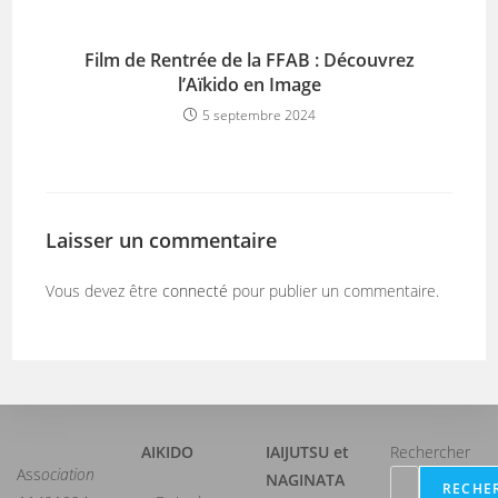
Film de Rentrée de la FFAB : Découvrez
l’Aïkido en Image
5 septembre 2024
Laisser un commentaire
Vous devez être
connecté
pour publier un commentaire.
AIKIDO
IAIJUTSU et
Rechercher
Ass
ociation
NAGINATA
RECHE