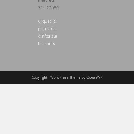
mercredi
21h-22h30
Cliquez ici
pour plus
d'infos sur
les cours
Copyright - WordPress Theme by OceanWP