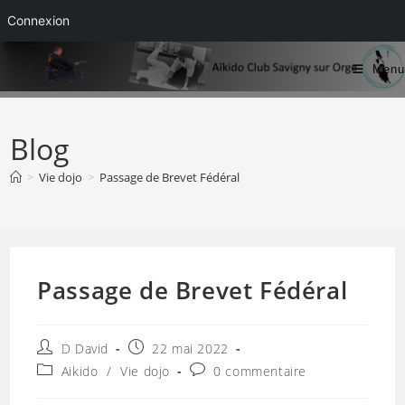
Connexion
Skip
Menu
to
content
Blog
>
Vie dojo
>
Passage de Brevet Fédéral
Passage de Brevet Fédéral
Auteur/autrice
Publication
D David
22 mai 2022
de
publiée :
Post
Commentaires
Aikido
/
Vie dojo
0 commentaire
la
category:
de
publication :
la