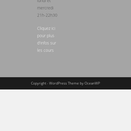
lundi et
mercredi
21h-22h30
Cliquez ici
pour plus
d'infos sur
les cours
Copyright - WordPress Theme by OceanWP