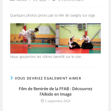
la
category:
de
publication :
la
publication :
Quelques photos prises par la Ville de Savigny sur orge
Nous ajouterons les nôtres bientôt sur le site..
VOUS DEVRIEZ ÉGALEMENT AIMER
Film de Rentrée de la FFAB : Découvrez
l’Aïkido en Image
5 septembre 2024