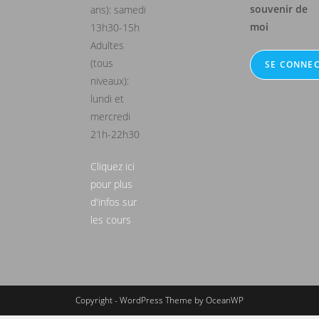
souvenir de
ans): samedi
moi
13h30-15h
Adultes
(tous
niveaux):
lundi et
mercredi
21h-22h30
Cliquez ici
pour plus
d'infos sur
les cours
Copyright - WordPress Theme by OceanWP