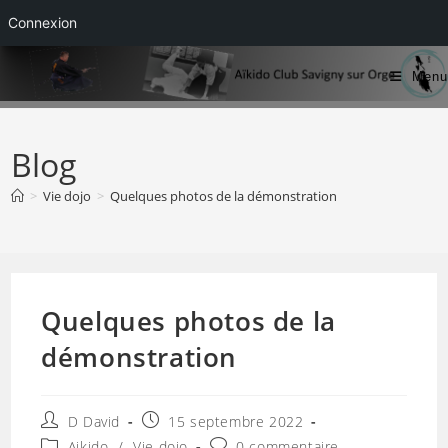
Connexion
Skip
Menu
to
content
Blog
>
Vie dojo
>
Quelques photos de la démonstration
Quelques photos de la
démonstration
Auteur/autrice
Publication
D David
15 septembre 2022
de
publiée :
Post
Commentaires
Aikido
/
Vie dojo
0 commentaire