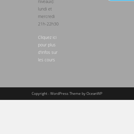
niveaux):
lundi et
mercredi
21h-22h30
Cliquez ici
pour plus
d'infos sur
les cours
Copyright - WordPress Theme by OceanWP