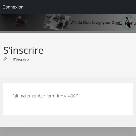
Connexion
Skip
Menu
to
content
S’inscrire
>
S’inscrire
[ultimatemember form_id= »1406″]