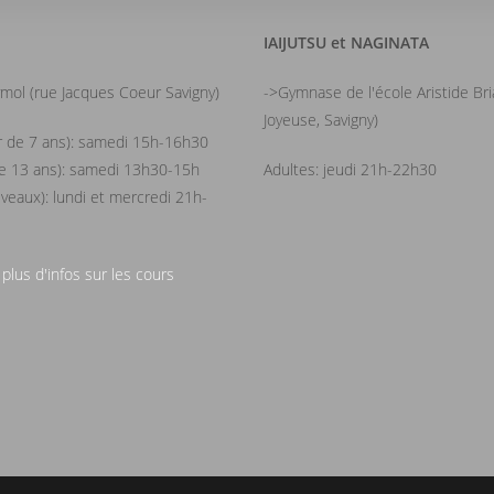
IAIJUTSU et NAGINATA
mol (rue Jacques Coeur Savigny)
->Gymnase de l'école Aristide Br
Joyeuse, Savigny)
ir de 7 ans): samedi 15h-16h30
de 13 ans): samedi 13h30-15h
Adultes: jeudi 21h-22h30
iveaux): lundi et mercredi 21h-
 plus d'infos sur les cours