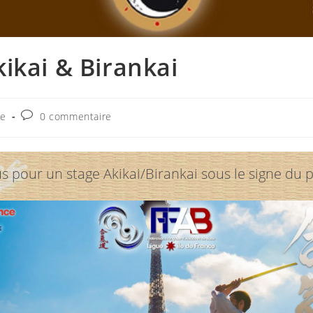
kikai & Birankai
Commentaires
ge
0 commentaire
de
la
publication :
ous pour un stage Akikai/Birankai sous le signe du