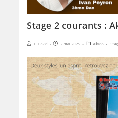
Stage 2 courants : A
Auteur/autrice
Publication
Post
D David
2 mai 2025
Aikido
/
Sta
de
publiée :
category:
la
publication :
Deux styles, un esprit : retrouvez n