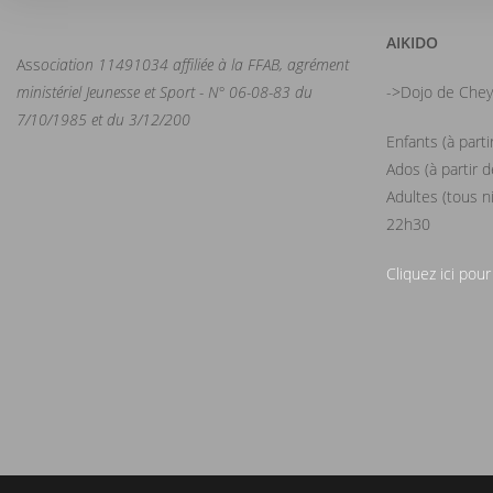
AIKIDO
Ass
ociation 11491034 affiliée à la FFAB, agrément
ministériel Jeunesse et Sport - N° 06-08-83 du
->Dojo de Chey
7/10/1985 et du 3/12/200
Enfants (à part
Ados (à partir 
Adultes (tous n
22h30
Cliquez ici pour