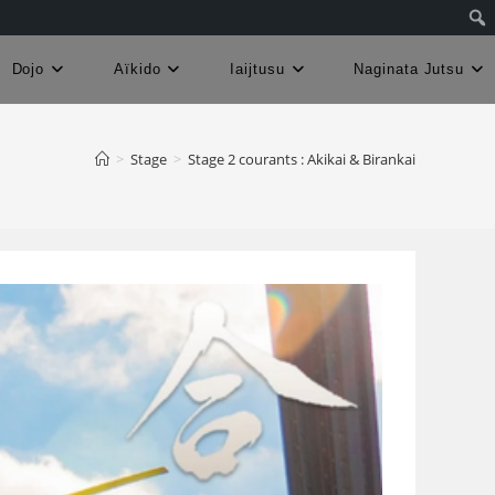
Dojo
Aïkido
Iaijtusu
Naginata Jutsu
>
Stage
>
Stage 2 courants : Akikai & Birankai