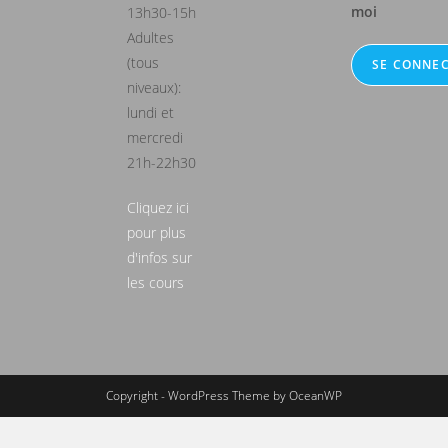
moi
13h30-15h
Adultes
(tous
niveaux):
lundi et
mercredi
21h-22h30
Cliquez ici
pour plus
d'infos sur
les cours
Copyright - WordPress Theme by OceanWP