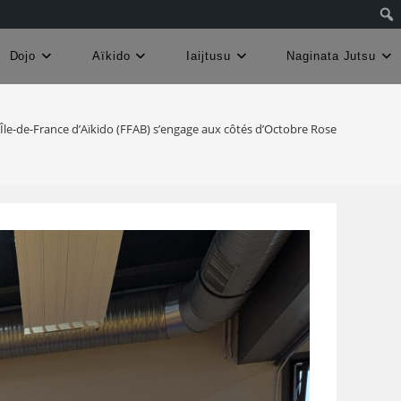
Dojo
Aïkido
Iaijtusu
Naginata Jutsu
 Île-de-France d’Aïkido (FFAB) s’engage aux côtés d’Octobre Rose