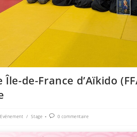
e Île-de-France d’Aïkido (F
e
Commentaires
Evénement
/
Stage
0 commentaire
de
la
publication :