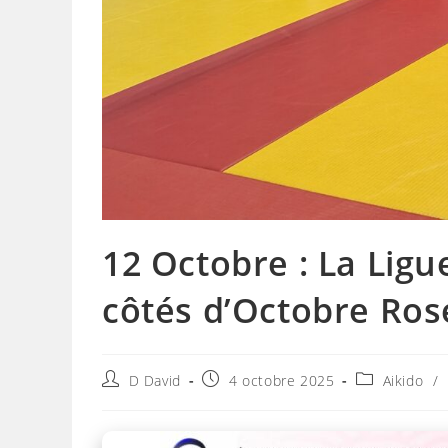
12 Octobre : La Ligu
côtés d’Octobre Ros
Auteur/autrice
Publication
Post
D David
4 octobre 2025
Aikido
/
de
publiée :
category:
la
publication :