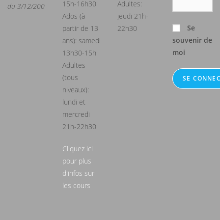
15h-16h30
Adultes:
du 3/12/200
Ados (à
jeudi 21h-
Se
partir de 13
22h30
souvenir de
ans): samedi
moi
13h30-15h
Adultes
(tous
niveaux):
lundi et
mercredi
21h-22h30
Cliquez ici
pour plus
d'infos sur
les cours