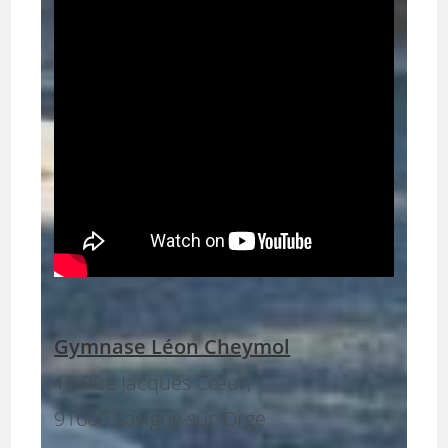
Gymnase Léon Cheymol
16 Rue Jacques Cœur,
91600 Savigny-sur-Orge