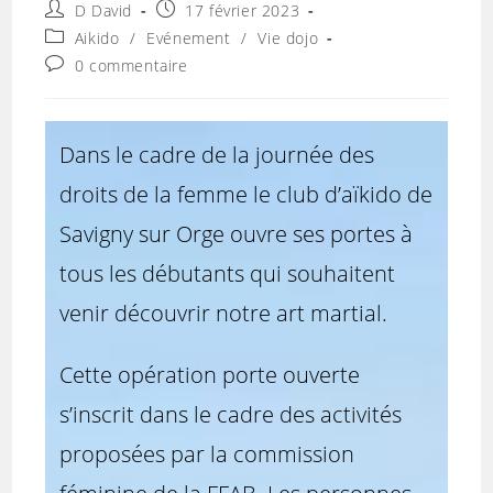
Auteur/autrice
Publication
D David
17 février 2023
de
publiée :
Post
Aikido
/
Evénement
/
Vie dojo
la
category:
Commentaires
0 commentaire
publication :
de
la
publication :
Dans le cadre de la journée des
droits de la femme le club d’aïkido de
Savigny sur Orge ouvre ses portes à
tous les débutants qui souhaitent
venir découvrir notre art martial.
Cette opération porte ouverte
s’inscrit dans le cadre des activités
proposées par la commission