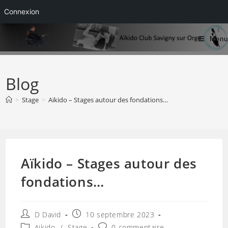
Connexion
Skip
Menu
to
content
Blog
>
Stage
>
Aïkido – Stages autour des fondations…
Aïkido – Stages autour des
fondations…
Auteur/autrice
Publication
D David
10 septembre 2023
de
publiée :
Post
Commentaires
Aikido
/
Stage
0 commentaire