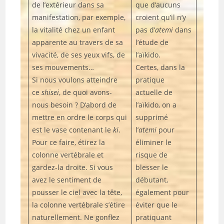
de l’extérieur dans sa
que d’aucuns
manifestation, par exemple,
croient qu’il n’y
la vitalité chez un enfant
pas d’
atemi
dans
apparente au travers de sa
l’étude de
vivacité, de ses yeux vifs, de
l’aïkido.
ses mouvements…
Certes, dans la
Si nous voulons atteindre
pratique
ce
shisei
, de quoi avons-
actuelle de
nous besoin ? D’abord de
l’aïkido, on a
mettre en ordre le corps qui
supprimé
est le vase contenant le
ki
.
l’
atemi
pour
Pour ce faire, étirez la
éliminer le
colonne vertébrale et
risque de
gardez-la droite. Si vous
blesser le
avez le sentiment de
débutant,
pousser le ciel avec la tête,
également pour
la colonne vertébrale s’étire
éviter que le
naturellement. Ne gonflez
pratiquant