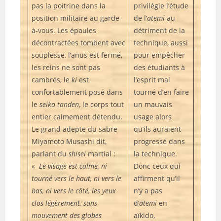
pas la poitrine dans la
privilégie l’étude
position militaire au garde-
de l’
atemi
au
à-vous. Les épaules
détriment de la
décontractées tombent avec
technique, aussi
souplesse, l’anus est fermé,
pour empêcher
les reins ne sont pas
des étudiants à
cambrés, le
ki
est
l’esprit mal
confortablement posé dans
tourné d’en faire
le
seika tanden
, le corps tout
un mauvais
entier calmement détendu.
usage alors
Le grand adepte du sabre
qu’ils auraient
Miyamoto Musashi dit,
progressé dans
parlant du
shisei
martial :
la technique.
«
Le visage est calme, ni
Donc ceux qui
tourné vers le haut, ni vers le
affirment qu’il
bas, ni vers le côté, les yeux
n’y a pas
clos légèrement, sans
d’
atemi
en
mouvement des globes
aïkido,