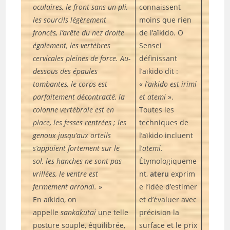
oculaires, le front sans un pli,
connaissent
les sourcils légèrement
moins que rien
froncés, l’arête du nez droite
de l’aïkido. O
également, les vertèbres
Sensei
cervicales pleines de force. Au-
définissant
dessous des épaules
l’aïkido dit :
tombantes, le corps est
«
l’aïkido est irimi
parfaitement décontracté, la
et atemi
».
colonne vertébrale est en
Toutes les
place, les fesses rentrées ; les
techniques de
genoux jusqu’aux orteils
l’aïkido incluent
s’appuient fortement sur le
l’
atemi
.
sol, les hanches ne sont pas
Étymologiqueme
vrillées, le ventre est
nt,
ateru
exprim
fermement arrondi.
»
e l’idée d’estimer
En aïkido, on
et d’évaluer avec
appelle
sankakutai
une telle
précision la
posture souple, équilibrée,
surface et le prix