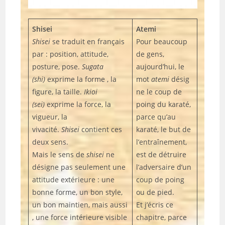
Shisei
Atemi
Shisei
se traduit en français
Pour beaucoup
par : position, attitude,
de gens,
posture, pose.
Sugata
aujourd’hui, le
(shi)
exprime la forme , la
mot
atemi
désig
figure, la taille.
Ikioi
ne le coup de
(sei)
exprime la force, la
poing du karaté,
vigueur, la
parce qu’au
vivacité.
Shisei
contient ces
karaté, le but de
deux sens.
l’entraînement,
Mais le sens de
shisei
ne
est de détruire
désigne pas seulement une
l’adversaire d’un
attitude extérieure : une
coup de poing
bonne forme, un bon style,
ou de pied.
un bon maintien, mais aussi
Et j’écris ce
, une force intérieure visible
chapitre, parce