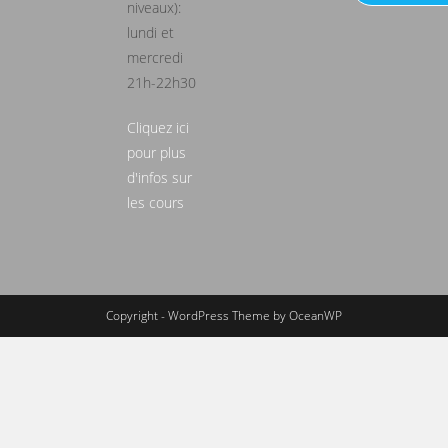
niveaux):
lundi et
mercredi
21h-22h30
Cliquez ici
pour plus
d'infos sur
les cours
Copyright - WordPress Theme by OceanWP