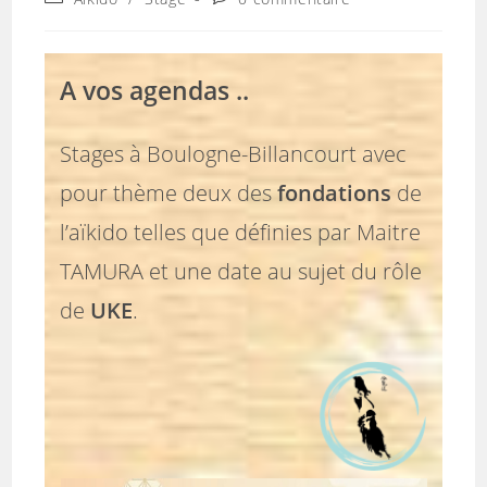
la
category:
de
publication :
la
publication :
A vos agendas ..
Stages à Boulogne-Billancourt avec
pour thème deux des
fondations
de
l’aïkido telles que définies par Maitre
TAMURA et une date au sujet du rôle
de
UKE
.