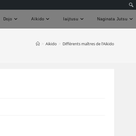
Dojo
Aïkido
Iaijtusu
Naginata Jutsu
>
Aikido
>
Différents maîtres de l’Aïkido