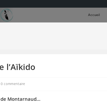
Accueil
e l’Aïkido
mmentaires
0 commentaire
lication :
ub de Montarnaud…