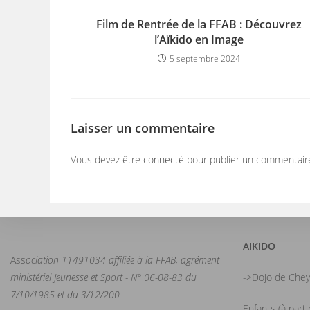
Film de Rentrée de la FFAB : Découvrez
l’Aïkido en Image
5 septembre 2024
Laisser un commentaire
Vous devez être
connecté
pour publier un commentair
AIKIDO
Ass
ociation 11491034 affiliée à la FFAB, agrément
ministériel Jeunesse et Sport - N° 06-08-83 du
->Dojo de Chey
7/10/1985 et du 3/12/200
Enfants (à part