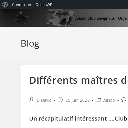
À
Connexion
OceanWP
Skip
propos
to
de
content
WordPress
Blog
Différents maîtres d
Auteur/autrice
Publication
Post
Co
D David
25 juin 2022
Aikido
de
publiée :
category:
de
la
la
publication :
pub
Un récapitulatif intéressant ….Cl