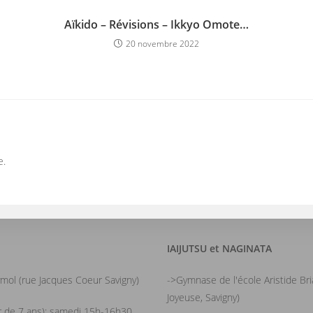
Aïkido – Révisions – Ikkyo Omote…
20 novembre 2022
e.
IAIJUTSU et NAGINATA
mol (rue Jacques Coeur Savigny)
->Gymnase de l'école Aristide Br
Joyeuse, Savigny)
ir de 7 ans): samedi 15h-16h30