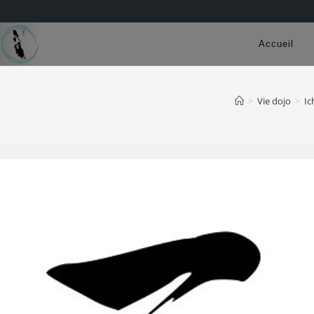
Accueil
>
Vie dojo
>
Ic