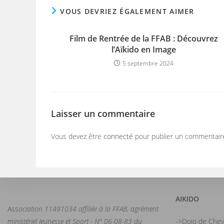
VOUS DEVRIEZ ÉGALEMENT AIMER
Film de Rentrée de la FFAB : Découvrez
l’Aïkido en Image
5 septembre 2024
Laisser un commentaire
Vous devez être
connecté
pour publier un commentair
AIKIDO
Ass
ociation 11491034 affiliée à la FFAB, agrément
ministériel Jeunesse et Sport - N° 06-08-83 du
->Dojo de Chey