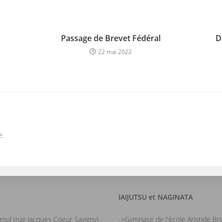
Passage de Brevet Fédéral
D
22 mai 2022
e.
IAIJUTSU et NAGINATA
mol (rue Jacques Coeur Savigny)
->Gymnase de l'école Aristide Br