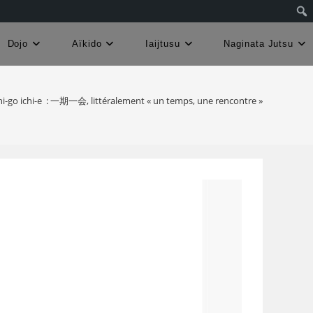
Dojo
Aïkido
Iaijtusu
Naginata Jutsu
hi-go ichi-e : 一期一会, littéralement « un temps, une rencontre »