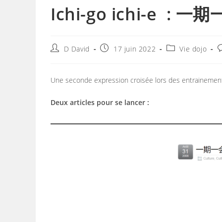
Ichi-go ichi-e : 一期
Auteur/autrice
Publication
Post
C
D David
17 juin 2022
Vie dojo
de
publiée :
category:
d
la
l
publication :
p
Une seconde expression croisée lors des entrainemen
Deux articles pour se lancer :