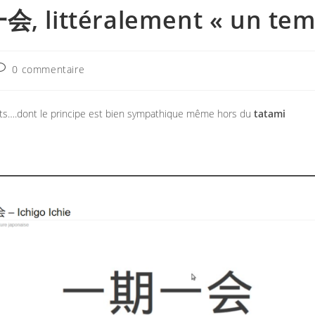
一会, littéralement « un tem
ommentaires
0 commentaire
e
a
ublication :
ts….dont le principe est bien sympathique même hors du
tatami